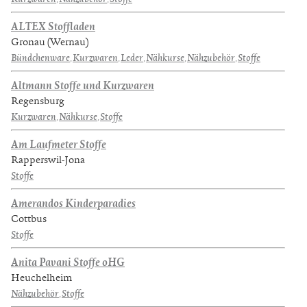
ALTEX Stoffladen
Gronau (Wernau)
Bündchenware
,
Kurzwaren
,
Leder
,
Nähkurse
,
Nähzubehör
,
Stoffe
Altmann Stoffe und Kurzwaren
Regensburg
Kurzwaren
,
Nähkurse
,
Stoffe
Am Laufmeter Stoffe
Rapperswil-Jona
Stoffe
Amerandos Kinderparadies
Cottbus
Stoffe
Anita Pavani Stoffe oHG
Heuchelheim
Nähzubehör
,
Stoffe