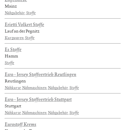
Mainz
Nähzubehör
,
Stoffe
Erietti Volkert Stoffe
Lauf an der Pegnitz
Kurzwaren
,
Stoffe
Es Stoffe
Hamm
Stoffe
Esro - Jersey Stoffvertrieb Reutlingen
Reutlingen
Nähkurse
,
Nähmaschinen
,
Nähzubehör
,
Stoffe
Esro - Jersey Stoffvertrieb Stuttgart
Stuttgart
Nähkurse
,
Nähmaschinen
,
Nähzubehör
,
Stoffe
Eurostoff Krems