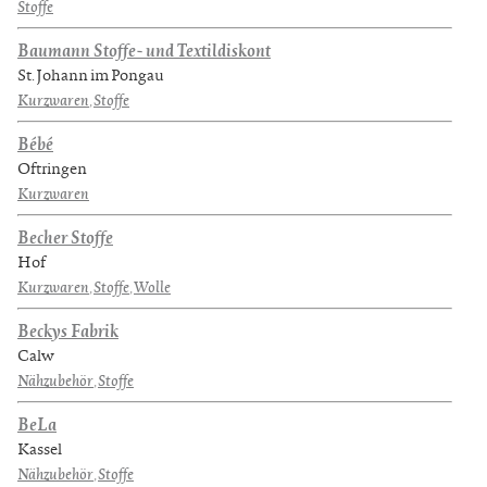
Stoffe
Baumann Stoffe- und Textildiskont
St. Johann im Pongau
Kurzwaren
,
Stoffe
Bébé
Oftringen
Kurzwaren
Becher Stoffe
Hof
Kurzwaren
,
Stoffe
,
Wolle
Beckys Fabrik
Calw
Nähzubehör
,
Stoffe
BeLa
Kassel
Nähzubehör
,
Stoffe