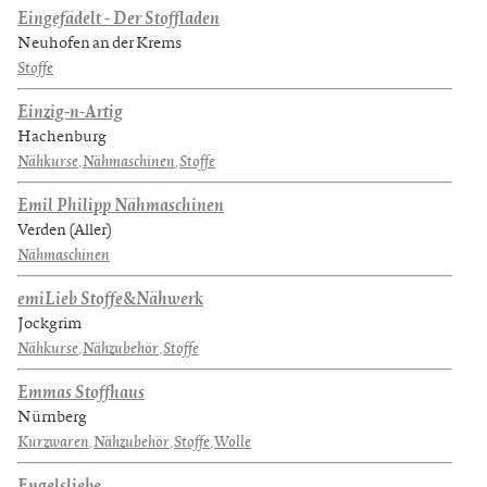
Eingefädelt - Der Stoffladen
Neuhofen an der Krems
Stoffe
Einzig-n-Artig
Hachenburg
Nähkurse
,
Nähmaschinen
,
Stoffe
Emil Philipp Nähmaschinen
Verden (Aller)
Nähmaschinen
emiLieb Stoffe&Nähwerk
Jockgrim
Nähkurse
,
Nähzubehör
,
Stoffe
Emmas Stoffhaus
Nürnberg
Kurzwaren
,
Nähzubehör
,
Stoffe
,
Wolle
Engelsliebe