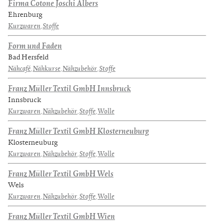
Firma Cotone Joschi Albers
Ehrenburg
Kurzwaren
,
Stoffe
Form und Faden
Bad Hersfeld
Nähcafé
,
Nähkurse
,
Nähzubehör
,
Stoffe
Franz Müller Textil GmbH Innsbruck
Innsbruck
Kurzwaren
,
Nähzubehör
,
Stoffe
,
Wolle
Franz Müller Textil GmbH Klosterneuburg
Klosterneuburg
Kurzwaren
,
Nähzubehör
,
Stoffe
,
Wolle
Franz Müller Textil GmbH Wels
Wels
Kurzwaren
,
Nähzubehör
,
Stoffe
,
Wolle
Franz Müller Textil GmbH Wien