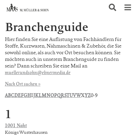
Branchenguide
Hier finden Sie eine Auflistung von Fachhändlern für
Stoffe, Kurzwaren, Nähmaschinen & Zubehör, die Sie
sowohl online, als auch vor Ort besuchen können. Sie
möchten auch in unserem Branchenguide zu finden
sein? Dann schreiben Sie eine Mail an
muellerundsohn@ebnermedia.de
Nach Ort suchen »
A
B
C
D
E
F
G
H
I
J
K
L
M
N
O
P
Q
R
S
T
U
V
W
X
Y
Z
0-9
1
1001 Naht
Königs Wusterhausen