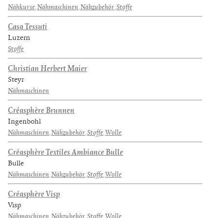
Nähkurse
,
Nähmaschinen
,
Nähzubehör
,
Stoffe
Casa Tessuti
Luzern
Stoffe
Christian Herbert Maier
Steyr
Nähmaschinen
Créasphère Brunnen
Ingenbohl
Nähmaschinen
,
Nähzubehör
,
Stoffe
,
Wolle
Créasphère Textiles Ambiance Bulle
Bulle
Nähmaschinen
,
Nähzubehör
,
Stoffe
,
Wolle
Créasphère Visp
Visp
Nähmaschinen
,
Nähzubehör
,
Stoffe
,
Wolle