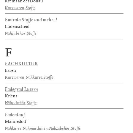
Krems an der Donau
Kurzwaren
,
Stoffe
Ewirala Stoffe und mehr…!
Lüdenscheid
Nähzubehör
,
Stoffe
F
FACHKULTUR
Essen
Kurzwaren
,
Nähkurse
,
Stoffe
Fadegrad Luzern
Kriens
Nähzubehör
,
Stoffe
Fadenlauf
Männedorf
Nähkurse
,
Nähmaschinen
,
Nähzubehör
,
Stoffe