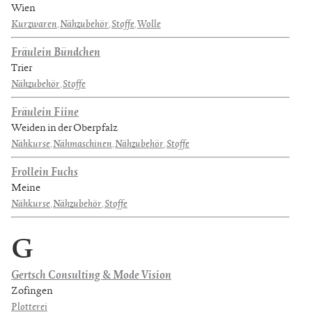
Wien
Kurzwaren
,
Nähzubehör
,
Stoffe
,
Wolle
Fräulein Bündchen
Trier
Nähzubehör
,
Stoffe
Fräulein Fiine
Weiden in der Oberpfalz
Nähkurse
,
Nähmaschinen
,
Nähzubehör
,
Stoffe
Frollein Fuchs
Meine
Nähkurse
,
Nähzubehör
,
Stoffe
G
Gertsch Consulting & Mode Vision
Zofingen
Plotterei