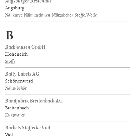
Augsburger Restehaus
Augsburg
Nähkurse
,
Nähmaschinen
,
Nähzubehör
,
Stoffe
,
Wolle
B
Backhausen GmbH
Hoheneich
Stoffe
Bally Labels AG
Schönenwerd
Nähzubehör
Bandfabrik Breitenbach AG
Breitenbach
Kurzwaren
Bärbels Stoffecke Viöl
Viöl