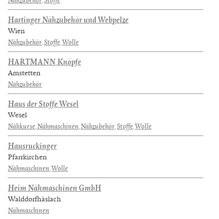
Hartinger Nähzubehör und Webpelze
Wien
Nähzubehör
,
Stoffe
,
Wolle
HARTMANN Knöpfe
Amstetten
Nähzubehör
Haus der Stoffe Wesel
Wesel
Nähkurse
,
Nähmaschinen
,
Nähzubehör
,
Stoffe
,
Wolle
Hausruckinger
Pfarrkirchen
Nähmaschinen
,
Wolle
Heim Nähmaschinen GmbH
Walddorfhäslach
Nähmaschinen