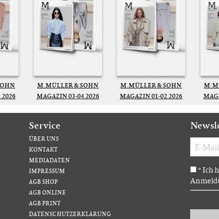
SOHN
M. MÜLLER & SOHN
M. MÜLLER & SOHN
M. 
.2026
MAGAZIN 03-04.2026
MAGAZIN 01-02.2026
MAGA
Service
Newsl
ÜBER UNS
KONTAKT
MEDIADATEN
Ich 
*
IMPRESSUM
Anmeldu
AGB SHOP
AGB ONLINE
AGB PRINT
DATENSCHUTZERKLÄRUNG