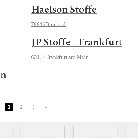
Haelson Stoffe
76646 Bruchsal
JP Stoffe – Frankfurt
60313 Frankfurt am Main
en
1
2
3
»