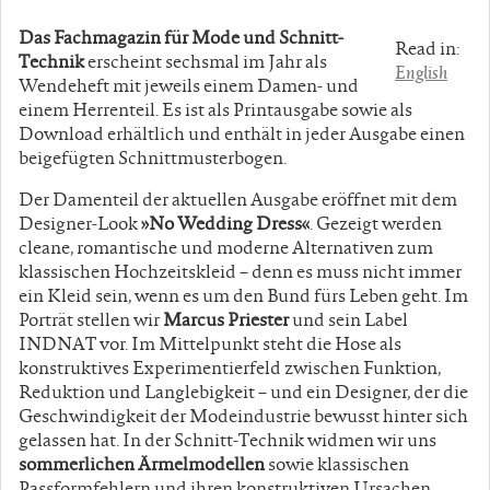
Das Fachmagazin für Mode und Schnitt-
Read in:
Technik
erscheint sechsmal im Jahr als
English
Wendeheft mit jeweils einem Damen- und
einem Herrenteil. Es ist als Printausgabe sowie als
Download erhältlich und enthält in jeder Ausgabe einen
beigefügten Schnittmusterbogen.
Der Damenteil der aktuellen Ausgabe eröffnet mit dem
Designer-Look
»No Wedding Dress«
. Gezeigt werden
cleane, romantische und moderne Alternativen zum
klassischen Hochzeitskleid – denn es muss nicht immer
ein Kleid sein, wenn es um den Bund fürs Leben geht. Im
Porträt stellen wir
Marcus Priester
und sein Label
INDNAT vor. Im Mittelpunkt steht die Hose als
konstruktives Experimentierfeld zwischen Funktion,
Reduktion und Langlebigkeit – und ein Designer, der die
Geschwindigkeit der Modeindustrie bewusst hinter sich
gelassen hat. In der Schnitt-Technik widmen wir uns
sommerlichen Ärmelmodellen
sowie klassischen
Passformfehlern und ihren konstruktiven Ursachen.