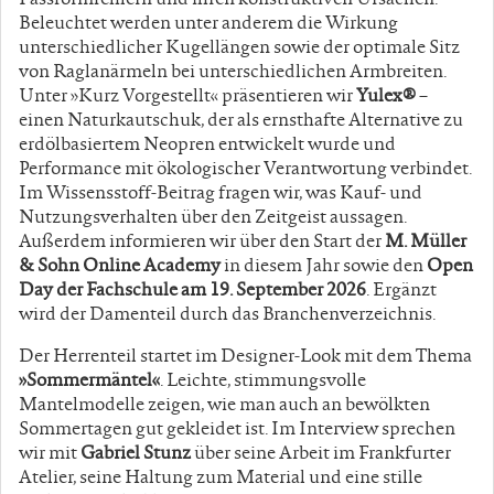
Beleuchtet werden unter anderem die Wirkung
unterschiedlicher Kugellängen sowie der optimale Sitz
von Raglanärmeln bei unterschiedlichen Armbreiten.
Unter »Kurz Vorgestellt« präsentieren wir
Yulex®
–
einen Naturkautschuk, der als ernsthafte Alternative zu
erdölbasiertem Neopren entwickelt wurde und
Performance mit ökologischer Verantwortung verbindet.
Im Wissensstoff-Beitrag fragen wir, was Kauf- und
Nutzungsverhalten über den Zeitgeist aussagen.
Außerdem informieren wir über den Start der
M. Müller
& Sohn Online Academy
in diesem Jahr sowie den
Open
Day der Fachschule am 19. September 2026
. Ergänzt
wird der Damenteil durch das Branchenverzeichnis.
Der Herrenteil startet im Designer-Look mit dem Thema
»Sommermäntel«
. Leichte, stimmungsvolle
Mantelmodelle zeigen, wie man auch an bewölkten
Sommertagen gut gekleidet ist. Im Interview sprechen
wir mit
Gabriel Stunz
über seine Arbeit im Frankfurter
Atelier, seine Haltung zum Material und eine stille