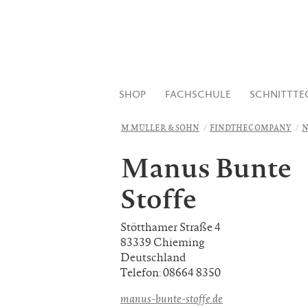
SHOP
FACHSCHULE
SCHNITTTE
M.MÜLLER & SOHN
FINDTHECOMPANY
N
Manus Bunte
Stoffe
Stötthamer Straße 4
83339 Chieming
Deutschland
Telefon: 08664 8350
manus-bunte-stoffe.de