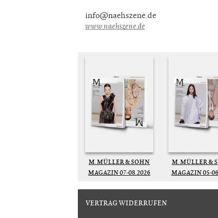
info@naehszene.de
www.naehszene.de
M. MÜLLER & SOHN
M. MÜLLER & 
MAGAZIN 07-08.2026
MAGAZIN 05-06
VERTRAG WIDERRUFEN