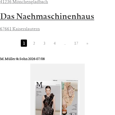
41236 Mönchengladbach
Das Naehmaschinenhaus
67661 Kaiserslautern
1
2
3
4
…
17
»
M. Müller & Sohn 2026-07/08