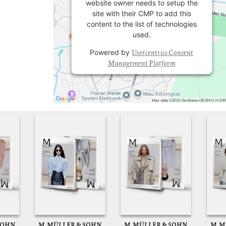
website owner needs to setup the
site with their CMP to add this
content to the list of technologies
used.
Usercentrics Consent
Powered by
Management Platform
SOHN
M. MÜLLER & SOHN
M. MÜLLER & SOHN
M. 