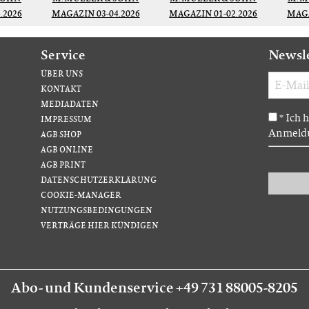
.2026
MAGAZIN 03-04.2026
MAGAZIN 01-02.2026
MAGA
Service
Newsl
ÜBER UNS
KONTAKT
MEDIADATEN
Ich 
*
IMPRESSUM
Anmeldu
AGB SHOP
AGB ONLINE
AGB PRINT
DATENSCHUTZERKLÄRUNG
COOKIE-MANAGER
NUTZUNGSBEDINGUNGEN
VERTRÄGE HIER KÜNDIGEN
Abo- und Kundenservice +49 731 88005-8205