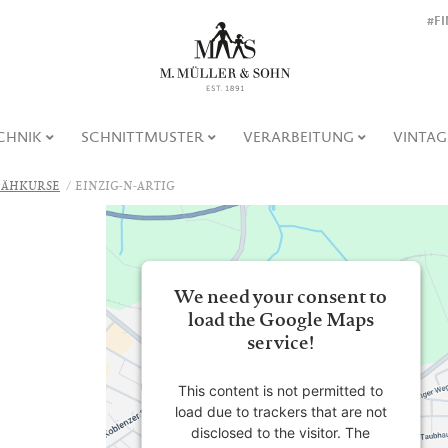
#F
CHNIK
SCHNITTMUSTER
VERARBEITUNG
VINTAG
ÄHKURSE
EINZIG-N-ARTIG
We need your consent to
load the Google Maps
service!
This content is not permitted to
load due to trackers that are not
disclosed to the visitor. The