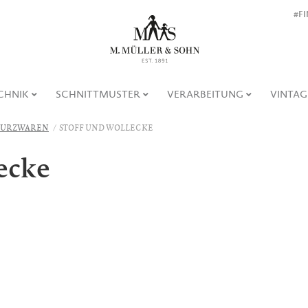
#F
CHNIK
SCHNITTMUSTER
VERARBEITUNG
VINTAG
URZWAREN
STOFF UND WOLLECKE
ecke