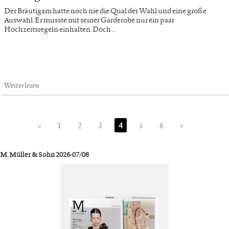
Der Bräutigam hatte noch nie die Qual der Wahl und eine große
Auswahl. Er musste mit seiner Garderobe nur ein paar
Hochzeitsregeln einhalten. Doch …
Weiterlesen
«
1
2
3
4
5
6
»
M. Müller & Sohn 2026-07/08