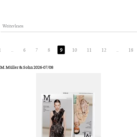
Weiterlesen
1
…
6
7
8
9
10
11
12
…
18
M. Müller & Sohn 2026-07/08