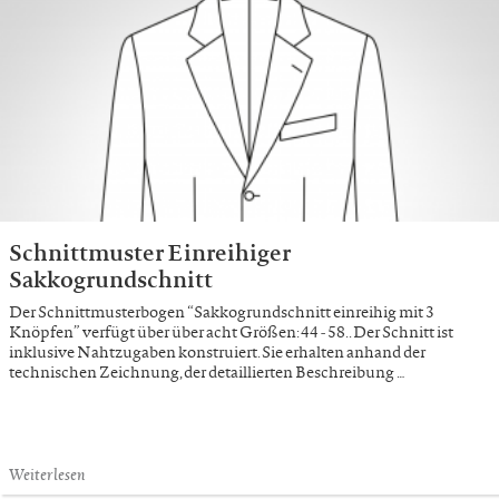
Schnittmuster Einreihiger
Sakkogrundschnitt
Der Schnittmusterbogen “Sakkogrundschnitt einreihig mit 3
Knöpfen” verfügt über über acht Größen: 44 - 58.. Der Schnitt ist
inklusive Nahtzugaben konstruiert. Sie erhalten anhand der
technischen Zeichnung, der detaillierten Beschreibung …
Weiterlesen