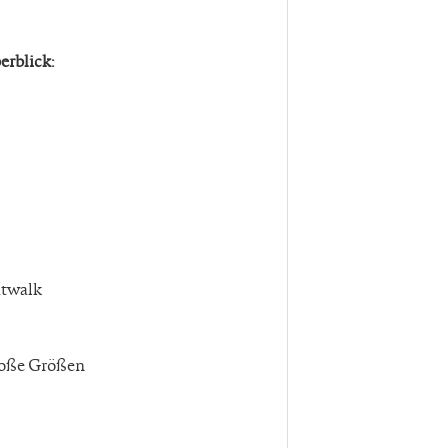
rblick:
atwalk
roße Größen