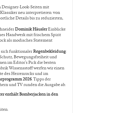
n Designer-Look-Seiten mit
 Klassiker neu interpretieren: von
rtliche Details bis zu reduzierten,
chneider
Dominik Häusler
Einblicke
sches Handwerk mit frischem Spirit
ock als modisches Statement
sich funktionaler
Regenbekleidung
:
 Schutz, Bewegungsfreiheit und
n im Editor’s Pick die besten
ubrik Wissensstoff werfen wir einen
hte des Herrenrocks und im
arprogramm 2026
. Tipps der
hern und TV runden die Ausgabe ab.
er enthält Bomberjacken in den
iten.