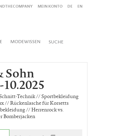
INDTHECOMPANY
MEIN KONTO
DE
EN
Alles
Shop
SUCHEN
E
MODEWISSEN
SUCHE
& Sohn
-10.2025
chnitt-Technik // Sportbekleidung
ux // Rückenlasche für Korsetts
ekleidung // Herrenrock vs.
er Bomberjacken