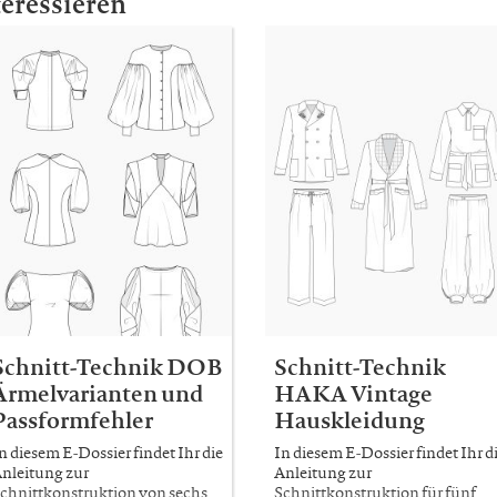
teressieren
Schnitt-Technik DOB
Schnitt-Technik
Ärmelvarianten und
HAKA Vintage
Passformfehler
Hauskleidung
n diesem E-Dossier findet Ihr die
In diesem E-Dossier findet Ihr d
nleitung zur
Anleitung zur
chnittkonstruktion von sechs
Schnittkonstruktion für fünf