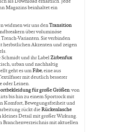
auch als Download erhältlich. Jede
hn Magazins beinhaltet ein
en widmen wir uns den
Transition
indbreakern über voluminöse
 Trench-Varianten. Sie verbinden
t herbstlichen Akzenten und zeigen
ls.
ie Schmidt und ihr Label
Zirbenfux
tisch, urban und nachhaltig
tellt geht es um
Fibe
, eine aus
xtilfaser mit deutlich besserer
 oder Leinen.
ortbekleidung für große Größen
: von
rts bis hin zu einem Sportrock mit
nen Komfort, Bewegungsfreiheit und
arbeitung rückt die
Rückenlasche
n kleines Detail mit großer Wirkung.
in Branchenverzeichnis mit aktuellen