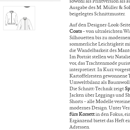
sowohl als Printversion als 
Ausgabe des M. Müller & So
beigelegtes Schnittmuster.
Auf den Designer-Look-Seit
Coats
– von ultraleichten W
Silhouetten bis zu modernen
sommerliche Leichtigkeit mi
die Wandelbarkeit des Mante
Im Porträt stellen wir Natal
vor, das Trachtenmode puris
interpretiert. In Kurz vorges
Kartoffelresten gewonnene Te
Umweltbilanz als Baumwolle
Die Schnitt-Technik zeigt
Sp
Jacken über Leggings und Shi
Shorts – alle Modelle verei
modernes Design. Unter Ver
fürs Korsett
in den Fokus, ei
Ergänzend bietet das Heft e
Adressen.