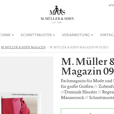
#F
CHNIK
SCHNITTMUSTER
VERARBEITUNG
VINTAG
M. MÜLLER & SOHN MAGAZIN
M. MÜLLER & SOHN MAGAZIN 09-10.2025
M. Müller 
Magazin 09
Fachmagazin für Mode und S
für große Größen // Zirbenf
//Dominik Häusler // Regenb
Männerrock // Schnittmust