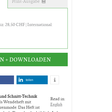
Print-Ausgabe
iz: 28,50 CHF
International:
EN + DOWNLOADEN
teilen
und Schnitt-Technik
Read in:
als Wendeheft mit
English
enmode. Das Heft ist