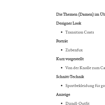
Die Themen (Damen) im Übe
Designer Look
Transition Coats
Porträt
Zirbenfux
Kurz vorgestellt
Von der Knolle zum C
Schnitt-Technik
Sportbekleidung für g
Anzeige
Dirndl-Outfit