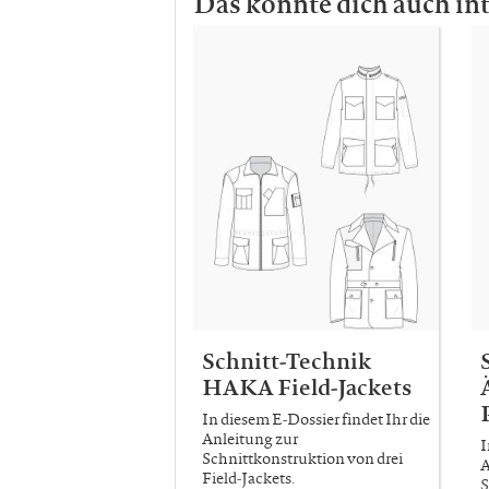
Das könnte dich auch in
Schnitt-Technik
HAKA Field-Jackets
In diesem E-Dossier findet Ihr die
Anleitung zur
I
Schnittkonstruktion von drei
A
Field-Jackets.
S