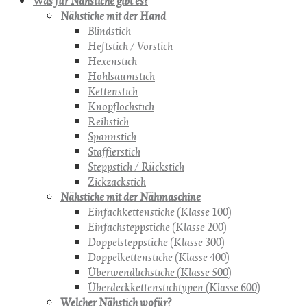
Was für Nähstiche gibt es?
Nähstiche mit der Hand
Blindstich
Heftstich / Vorstich
Hexenstich
Hohlsaumstich
Kettenstich
Knopflochstich
Reihstich
Spannstich
Staffierstich
Steppstich / Rückstich
Zickzackstich
Nähstiche mit der Nähmaschine
Einfachkettenstiche (Klasse 100)
Einfachsteppstiche (Klasse 200)
Doppelsteppstiche (Klasse 300)
Doppelkettenstiche (Klasse 400)
Überwendlichstiche (Klasse 500)
Überdeckkettenstichtypen (Klasse 600)
Welcher Nähstich wofür?