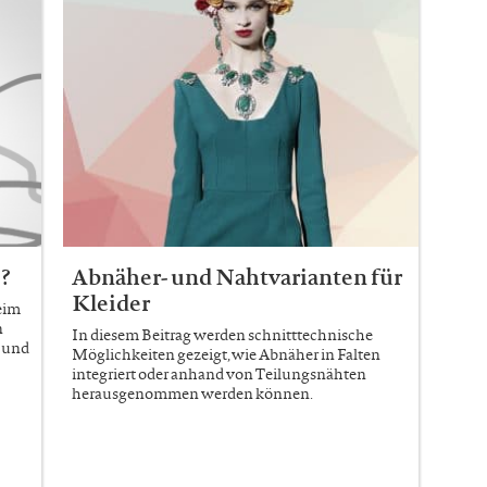
e?
Abnäher- und Nahtvarianten für
Kleider
eim
n
In diesem Beitrag werden schnitttechnische
n und
Möglichkeiten gezeigt, wie Abnäher in Falten
integriert oder anhand von Teilungsnähten
herausgenommen werden können.