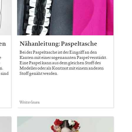
en
Nähanleitung: Paspeltasche
Bei der Paspeltasche ist der Eingriff an den
e
Kanten mit einer sogenannten Paspel verstärkt.
e
Eine Paspel kann aus dem gleichen Stoff des
n.
Modelles oder als Kontrast mit einem anderen
 sind
Stoff genäht werden.
Weiterlesen