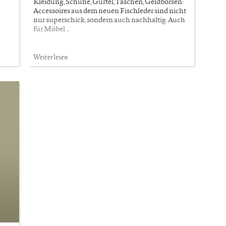
Kleidung, Schuhe, Gürtel, Taschen, Geldbörsen:
Accessoires aus dem neuen Fischleder sind nicht
nur superschick, sondern auch nachhaltig. Auch
für Möbel …
Weiterlesen