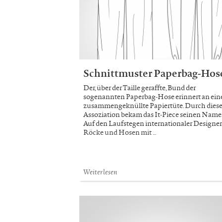
Schnittmuster Paperbag-Hos
Der, über der Taille geraffte, Bund der
sogenannten Paperbag-Hose erinnert an ein
zusammengeknüllte Papiertüte. Durch dies
Assoziation bekam das It-Piece seinen Name
Auf den Laufstegen internationaler Designer
Röcke und Hosen mit …
Weiterlesen