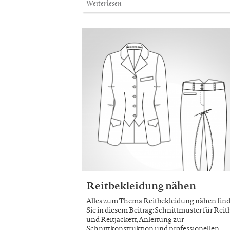
Weiterlesen
Reitbekleidung nähen
Alles zum Thema Reitbekleidung nähen fin
Sie in diesem Beitrag: Schnittmuster für Rei
und Reitjackett, Anleitung zur
Schnittkonstruktion und professionellen