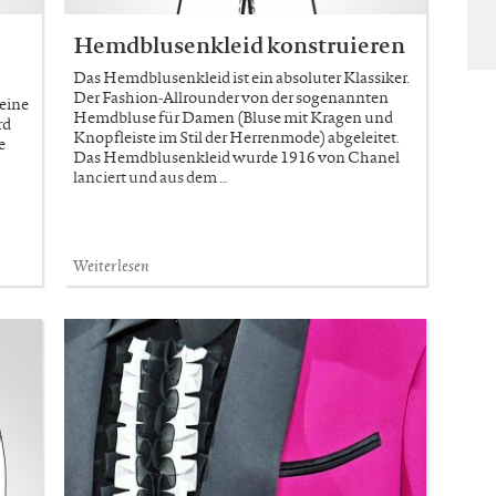
Hemdblusenkleid konstruieren
Das Hemdblusenkleid ist ein absoluter Klassiker.
Der Fashion-Allrounder von der sogenannten
eine
Hemdbluse für Damen (Bluse mit Kragen und
rd
Knopfleiste im Stil der Herrenmode) abgeleitet.
e
Das Hemdblusenkleid wurde 1916 von Chanel
lanciert und aus dem …
Weiterlesen