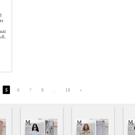
d
er
mal
uß,
5
6
7
8
…
18
»