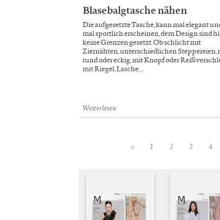
Blasebalgtasche nähen
Die aufgesetzte Tasche, kann mal elegant un
mal sportlich erscheinen, dem Design sind hi
keine Grenzen gesetzt. Ob schlicht mit
Ziernähten, unterschiedlichen Steppereien, 
rund oder eckig, mit Knopf oder Reißverschl
mit Riegel, Lasche, …
Weiterlesen
«
1
2
3
4