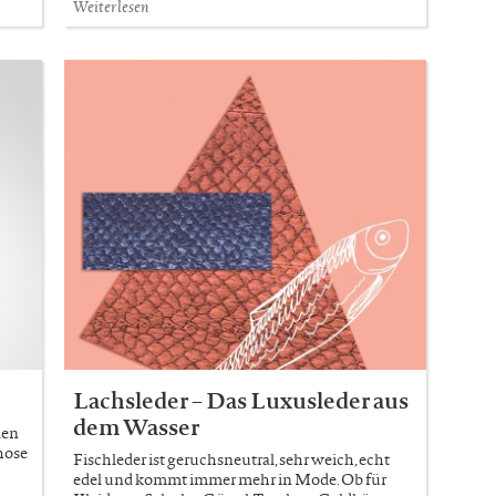
Weiterlesen
Lachsleder – Das Luxusleder aus
dem Wasser
den
those
Fischleder ist geruchsneutral, sehr weich, echt
edel und kommt immer mehr in Mode. Ob für