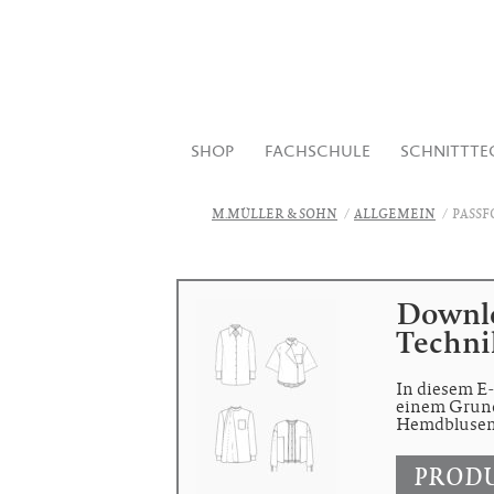
SHOP
FACHSCHULE
SCHNITTTE
M.MÜLLER & SOHN
ALLGEMEIN
PASS
Downlo
Techni
In diesem E-
einem Grunds
Hemdblusen
PRODU