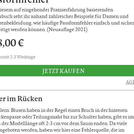
diesem auf eingehender Praxiserfahrung basierenden
hbuch seht ihr anhand zahlreicher Beispiele für Damen und
renbekleidung, wie häufige Passformfehler einfach und siche
eitigt werden können. (Neuauflage 2021)
8,00 €
erzeit: 2-3 Werktage
JETZT KAUFEN
AG
her im Rücken
rn: Blusen haben in der Regel einen Bruch in der hinteren
kenpasse oder Teilungsnaht bis zur Schulter haben, gibt es im
 der Modelllänge oft 2-3 cm vor dem Saum enden. Da viele
eboten werden, haben wir hier eine Fehlerquelle, die im