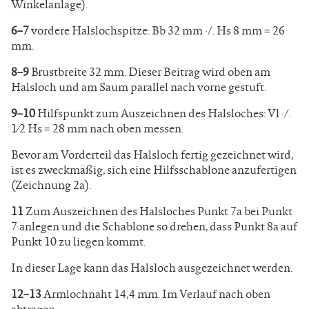
Winkelanlage).
6–7
vordere Halslochspitze: Bb 32 mm ·/. Hs 8 mm = 26
mm.
8–9
Brustbreite 32 mm. Dieser Beitrag wird oben am
Halsloch und am Saum parallel nach vorne gestuft.
9–10
Hilfspunkt zum Auszeichnen des Halsloches: Vl ·/.
1⁄2 Hs = 28 mm nach oben messen.
Bevor am Vorderteil das Halsloch fertig gezeichnet wird,
ist es zweckmäßig, sich eine Hilfsschablone anzufertigen
(Zeichnung 2a).
11
Zum Auszeichnen des Halsloches Punkt 7a bei Punkt
7 anlegen und die Schablone so drehen, dass Punkt 8a auf
Punkt 10 zu liegen kommt.
In dieser Lage kann das Halsloch ausgezeichnet werden.
12–13
Armlochnaht 14,4 mm. Im Verlauf nach oben
abtragen.