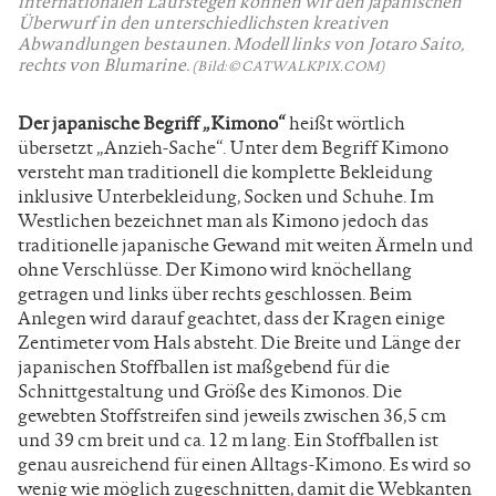
internationalen Laufstegen können wir den japanischen
Überwurf in den unterschiedlichsten kreativen
Abwandlungen bestaunen. Modell links von Jotaro Saito,
rechts von Blumarine.
(Bild: © CATWALKPIX.COM)
Der japanische Begriff „Kimono“
heißt wörtlich
übersetzt „Anzieh-Sache“. Unter dem Begriff Kimono
versteht man traditionell die komplette Bekleidung
inklusive Unterbekleidung, Socken und Schuhe. Im
Westlichen bezeichnet man als Kimono jedoch das
traditionelle japanische Gewand mit weiten Ärmeln und
ohne Verschlüsse. Der Kimono wird knöchellang
getragen und links über rechts geschlossen. Beim
Anlegen wird darauf geachtet, dass der Kragen einige
Zentimeter vom Hals absteht. Die Breite und Länge der
japanischen Stoffballen ist maßgebend für die
Schnittgestaltung und Größe des Kimonos. Die
gewebten Stoffstreifen sind jeweils zwischen 36,5 cm
und 39 cm breit und ca. 12 m lang. Ein Stoffballen ist
genau ausreichend für einen Alltags-Kimono. Es wird so
wenig wie möglich zugeschnitten, damit die Webkanten