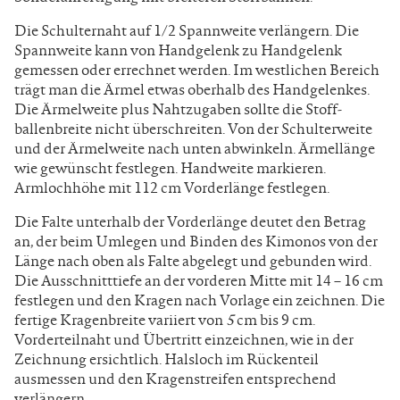
Die Schulternaht auf 1/2 Spannweite ver­längern. Die
Spannweite kann von Handgelenk zu Hand­gelenk
gemessen oder errechnet werden. Im westlichen Bereich
trägt man die Ärmel etwas oberhalb des Hand­gelenkes.
Die Ärmelweite plus Nahtzugaben sollte die Stoff­
ballenbreite nicht überschreiten. Von der Schulterweite
und der Ärmelweite nach unten abwinkeln. Ärmellänge
wie gewünscht festlegen. Handweite markieren.
Armlochhöhe mit 112 cm Vorderlänge festlegen.
Die Falte unterhalb der Vorderlänge deutet den Betrag
an, der beim Umlegen und Binden des Kimonos von der
Länge nach oben als Falte abgelegt und gebunden wird.
Die Ausschnitttiefe an der vorderen Mitte mit 14 – 16 cm
festlegen und den Kragen nach Vorlage ein­ zeichnen. Die
fertige Kragenbreite variiert von
5
cm bis 9 cm.
Vorderteilnaht und Übertritt einzeichnen, wie in der
Zeich­nung ersichtlich. Halsloch im Rückenteil
ausmessen und den Kragenstreifen entsprechend
verlängern.