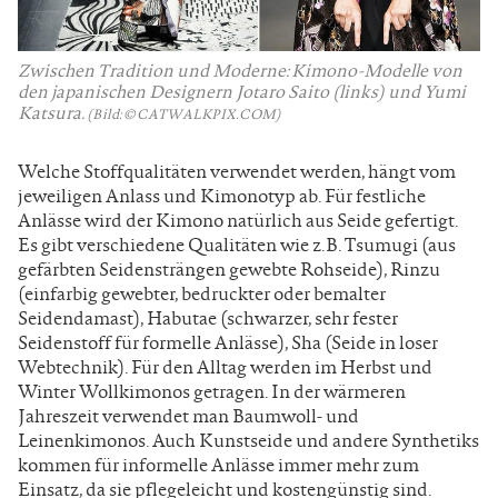
Zwischen Tradition und Moderne: Kimono-Modelle von
den japanischen Designern Jotaro Saito (links) und Yumi
Katsura.
(Bild: © CATWALKPIX.COM)
Welche Stoffqualitäten verwendet werden, hängt vom
jeweiligen Anlass und Kimonotyp ab. Für festliche
Anlässe wird der Kimono natürlich aus Seide gefertigt.
Es gibt verschiedene Qualitäten wie z.B. Tsumugi (aus
gefärbten Seidensträngen gewebte Rohseide), Rinzu
(einfarbig gewebter, bedruckter oder bemalter
Seidendamast), Habutae (schwarzer, sehr fester
Seidenstoff für formelle Anlässe), Sha (Seide in loser
Webtechnik). Für den Alltag werden im Herbst und
Winter Wollkimonos getragen. In der wärmeren
Jahreszeit verwendet man Baumwoll- und
Leinenkimonos. Auch Kunstseide und andere Synthetiks
kommen für informelle Anlässe immer mehr zum
Einsatz, da sie pflegeleicht und kostengünstig sind.