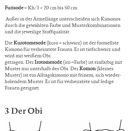
Furisode
=
Kh
/
3
+
20 cm bis 50 cm
Außer in der Ärmellänge unterscheiden sich Kimonos
durch die gewählten Farbe­ und Musterkombinationen
und die jeweilige Stoffqualität.
Die
Kurotomesode
(kuro
=
schwarz) ist
der formellste
Kimono für verheiratete Frauen. Er ist tiefschwarz und
wird mit weißem Obi
getragen
.
Der
Irotomesode
(iro =Farbe) ist einfarbig mit
Muster nur unterhalb des Obi.
Der
Komon
(kleines
Muster) ist ein Alltagskimono mit feinem
,
sich wieder­
holendem Muster
.
Er ist für verheiratete und ledige
Frauen geeignet.
3 Der Obi