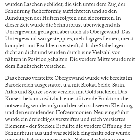
wurden Laschen gebildet, die sich unter dem Zug der
Schnürung fächerförmig aufrichteten und so den
Rundungen der Hüften folgten und sie formten. In
dieser Zeit wurde die Schnürbrust überwiegend als
Untergewand getragen, aber auch als Obergewand. Das
Untergewand war gestepptes, mehrlagiges Leinen, meist
komplett mit Fischbein versteift, d. h. die Stäbe lagen
dicht an dicht und wurden durch eine Vielzahl von
nähten in Position gehalten. Die vordere Mitte wurde mit
dem Blankscheit versehen.
Das ebenso versteifte Obergewand wurde wie bereits im
Barock reich ausgestattet u.a. mit Brokat, Seide, Satin,
Atlas und Spitze sowie verziert mit Goldstickerei. Das
Korsett bekam zusätzlich eine stützende Funktion, die
notwendig wurde aufgrund der sehr schweren Kleidung
und den ermüdenden Hofzeremonien. Neu eingeführt
wurde ein dreieckiges versteiftes und reich verziertes
Element – der Stecker. Er füllte die vordere Öffnung der
Schnürbrust aus und war seitlich eingehakt oder wurde
unter die Schnürung gesteckt. Neben der Schnürung