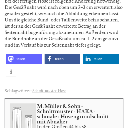
Bei der fertigen Hose ist folgende Änderung notwendig.
Die Gesäßnaht wird nach oben um 2–3 cm erweitert, also
gerader gestellt, wie auch die Abbildung erkennen lässt.
Um die gleiche Bund- oder Taillenweite beizubehalten,
ist der an der Gesäßnaht erweiterte Betrag an der
Seitennaht bogenförmig abzunehmen. Außerdem wird
die Bundhöhe an der Gesäßnaht um ca. 1–2 cm gekürzt
und im Verlauf bis zur Seitennaht tiefer gelegt.
teilen
teilen
teilen
Schlagwörter:
Schnittmuster Hose
M. Müller & Sohn -
Schnittmuster - HAKA -
schmaler Hosengrundschnitt
mit Abnäher
In den Größen 44 bis 58