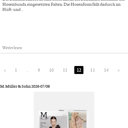
Hosenbunds, eingesetzten Falten. Die Hosenform fällt dadurch im
Hüft- und …
Weiterlesen
«
1
…
9
10
11
12
13
14
»
M. Müller & Sohn 2026-07/08