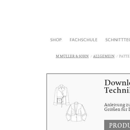
SHOP
FACHSCHULE
SCHNITTTE
M.MÜLLER & SOHN
ALLGEMEIN
PATT
Downlo
Techni
Anleitung zu
Größen für
PRODU