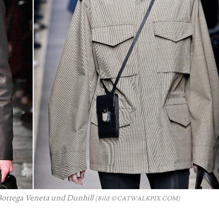
Bottega Veneta und Dunhill
(Bild: © CATWALKPIX.COM)