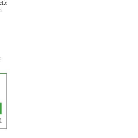
ellt
h
r
B