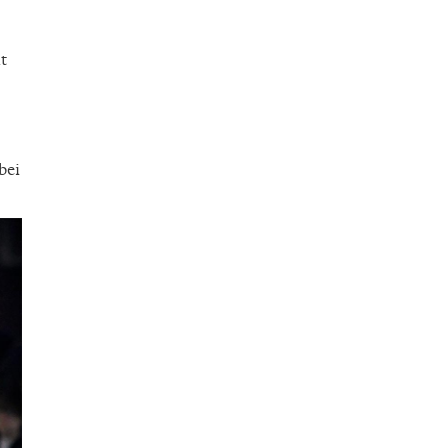
t
bei