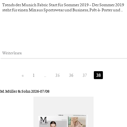
Trends der Munich Fabric Start für Sommer 2019 – Der Sommer 2019
steht für einen Mix aus Sportswear und Business, Prêt-à- Porter und …
Weiterlesen
«
1
…
35
36
37
38
M. Müller & Sohn 2026-07/08