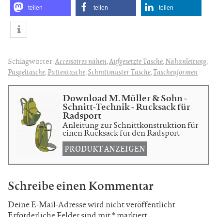
teilen
teilen
teilen
Schlagwörter:
Accessoires nähen
,
Aufgesetzte Tasche
,
Nähanleitung
,
Paspeltasche
,
Pattentasche
,
Schnittmuster Tasche
,
Taschenformen
Download M. Müller & Sohn -
Schnitt-Technik - Rucksack für
Radsport
Anleitung zur Schnittkonstruktion für
einen Rucksack für den Radsport
PRODUKT ANZEIGEN
Schreibe einen Kommentar
Deine E-Mail-Adresse wird nicht veröffentlicht.
Erforderliche Felder sind mit
*
markiert.