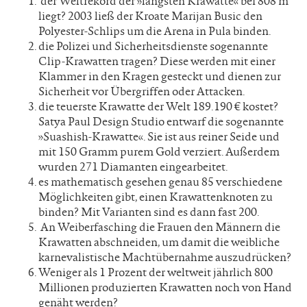
der Weltrekord der »längsten Krawatte« bei 808 m
liegt? 2003 ließ der Kroate Marijan Busic den
Polyester-Schlips um die Arena in Pula binden.
die Polizei und Sicherheitsdienste sogenannte
Clip-Krawatten tragen? Diese werden mit einer
Klammer in den Kragen gesteckt und dienen zur
Sicherheit vor Übergriffen oder Attacken.
die teuerste Krawatte der Welt 189.190 € kostet?
Satya Paul Design Studio entwarf die sogenannte
»Suashish-Krawatte«. Sie ist aus reiner Seide und
mit 150 Gramm purem Gold verziert. Außerdem
wurden 271 Diamanten eingearbeitet.
es mathematisch gesehen genau 85 verschiedene
Möglichkeiten gibt, einen Krawattenknoten zu
binden? Mit Varianten sind es dann fast 200.
An Weiberfasching die Frauen den Männern die
Krawatten abschneiden, um damit die weibliche
karnevalistische Machtübernahme auszudrücken?
Weniger als 1 Prozent der weltweit jährlich 800
Millionen produzierten Krawatten noch von Hand
genäht werden?