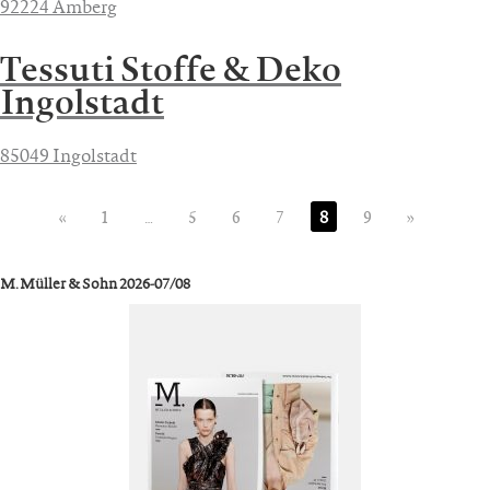
92224 Amberg
Tessuti Stoffe & Deko
Ingolstadt
85049 Ingolstadt
«
1
…
5
6
7
8
9
»
M. Müller & Sohn 2026-07/08