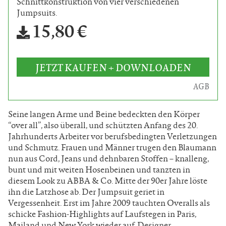
Schnittkonstruktion von vier verschiedenen
Jumpsuits.
15,80 €
JETZT KAUFEN + DOWNLOADEN
AGB
Seine langen Arme und Beine bedeckten den Körper
“over all”, also überall, und schützten Anfang des 20.
Jahrhunderts Arbeiter vor berufsbedingten Verletzungen
und Schmutz. Frauen und Männer trugen den Blaumann
nun aus Cord, Jeans und dehnbaren Stoffen – knalleng,
bunt und mit weiten Hosenbeinen und tanzten in
diesem Look zu ABBA & Co. Mitte der 90er Jahre löste
ihn die Latzhose ab. Der Jumpsuit geriet in
Vergessenheit. Erst im Jahre 2009 tauchten Overalls als
schicke Fashion-Highlights auf Laufstegen in Paris,
Mailand und New York wieder auf. Designer