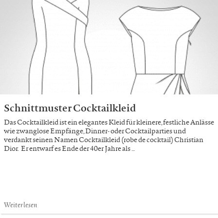
Schnittmuster Cocktailkleid
Das Cocktailkleid ist ein elegantes Kleid für kleinere, festliche Anlässe
wie zwanglose Empfänge, Dinner- oder Cocktailparties und
verdankt seinen Namen Cocktailkleid (robe de cocktail) Christian
Dior. Er entwarf es Ende der 40er Jahre als …
Weiterlesen