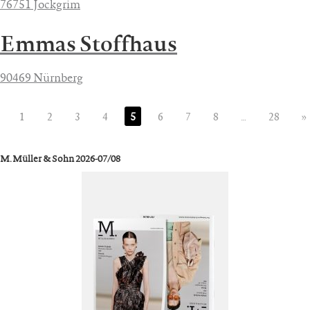
76751 Jockgrim
Emmas Stoffhaus
90469 Nürnberg
1
2
3
4
5
6
7
8
…
28
»
M. Müller & Sohn 2026-07/08