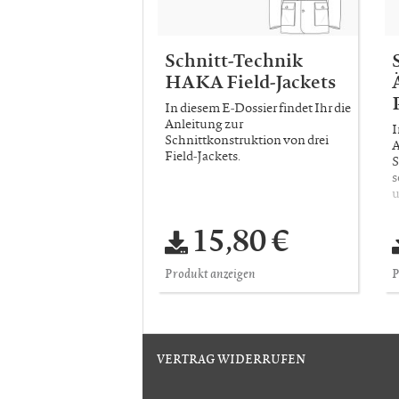
Schnitt-Technik
HAKA Field-Jackets
In diesem E-Dossier findet Ihr die
Anleitung zur
I
Schnittkonstruktion von drei
A
Field-Jackets.
S
s
u
15,80 €
Produkt anzeigen
P
VERTRAG WIDERRUFEN