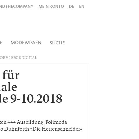
INDTHECOMPANY
MEIN KONTO
DE
EN
Alles
Shop
SUCHEN
E
MODEWISSEN
SUCHE
9-10.2018 DIGITAL
 für
ale
 9-10.2018
ken +++ Ausbildung: Polimoda
dro Dühnforth »Die Herrenschneider«