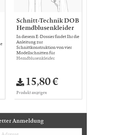
Schnitt-Technik DOB
Hemdblusenkleider
In diesem E-Dossier findet Ihr die
Anleitung zur
ie
Schnittkonstruktion von vier
Modellschnitten für
Hemdblusenkleider.
15,80 €
Produkt anzeigen
etter Anmeldung