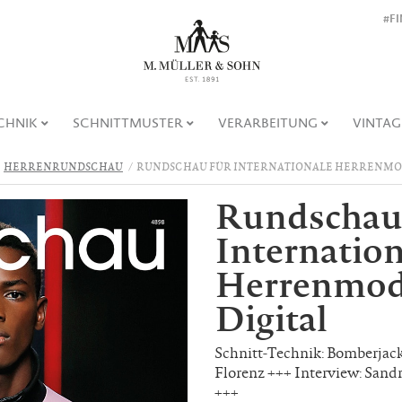
#F
CHNIK
SCHNITTMUSTER
VERARBEITUNG
VINTAG
HERRENRUNDSCHAU
RUNDSCHAU FÜR INTERNATIONALE HERRENMODE 
Rundschau
Internation
Herrenmode
Digital
Schnitt-Technik: Bomberjac
Florenz +++ Interview: San
+++