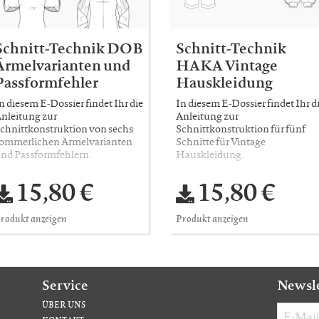
Schnitt-Technik DOB
Schnitt-Technik
Ärmelvarianten und
HAKA Vintage
Passformfehler
Hauskleidung
n diesem E-Dossier findet Ihr die
In diesem E-Dossier findet Ihr d
nleitung zur
Anleitung zur
chnittkonstruktion von sechs
Schnittkonstruktion für fünf
ommerlichen Ärmelvarianten
Schnitte für Vintage
nd Passformfehlern.
Hauskleidung.
15,80 €
15,80 €
rodukt anzeigen
Produkt anzeigen
Service
Newsl
ÜBER UNS