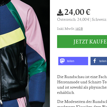
24,00 €
Österreich: 24,00 €
Schweiz
AGB
Inkl. MwSt. |
JETZT KAUF
teilen
teilen
Die Rundschau ist eine Fachz
Herrenmode und Schnitt-Tech
und ist sowohl als physische
erhältlich.
Die Modeseiten der Rundsc
modernen Klassiker, dem Bl