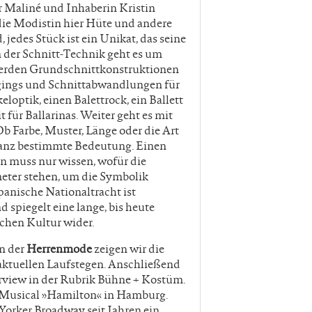
r Maliné und Inhaberin Kristin
t die Modistin hier Hüte und andere
edes Stück ist ein Unikat, das seine
n der Schnitt-Technik geht es um
werden Grundschnittkonstruktionen
ggings und Schnittabwandlungen für
eloptik, einen Balettrock, ein Ballett
 für Ballarinas. Weiter geht es mit
 Farbe, Muster, Länge oder die Art
 ganz bestimmte Bedeutung. Einen
 muss nur wissen, wofür die
eter stehen, um die Symbolik
panische Nationaltracht ist
spiegelt eine lange, bis heute
schen Kultur wider.
n der
Herrenmode
zeigen wir die
aktuellen Laufstegen. Anschließend
terview in der Rubrik Bühne + Kostüm.
s Musical »Hamilton« in Hamburg.
Yorker Broadway seit Jahren ein