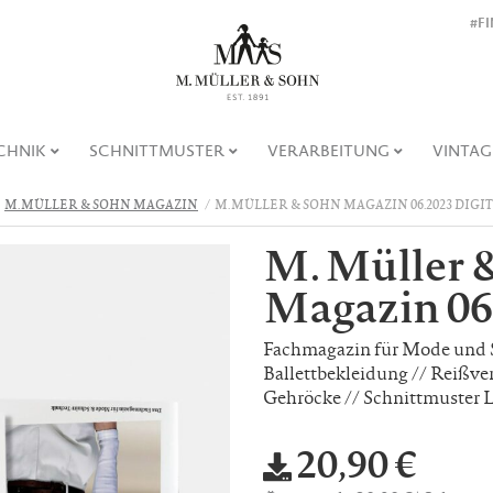
#F
CHNIK
SCHNITTMUSTER
VERARBEITUNG
VINTAG
M. MÜLLER & SOHN MAGAZIN
M. MÜLLER & SOHN MAGAZIN 06.2023 DIGI
M. Müller 
Magazin 06.
Fachmagazin für Mode und 
Ballettbekleidung // Reißve
Gehröcke // Schnittmuster 
20,90 €