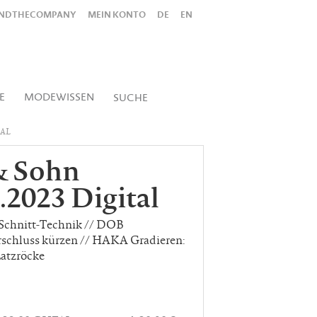
INDTHECOMPANY
MEIN KONTO
DE
EN
Alles
Shop
SUCHEN
E
MODEWISSEN
SUCHE
TAL
& Sohn
2023 Digital
Schnitt-Technik // DOB
rschluss kürzen // HAKA Gradieren:
Latzröcke