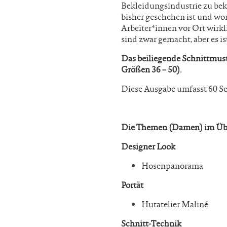
Bekleidungsindustrie zu bek
bisher geschehen ist und wor
Arbeiter*innen vor Ort wirkl
sind zwar gemacht, aber es i
Das beiliegende Schnittmuste
Größen 36 – 50).
Diese Ausgabe umfasst 60 Se
Die Themen (Damen) im Übe
Designer Look
Hosenpanorama
Portät
Hutatelier Maliné
Schnitt-Technik