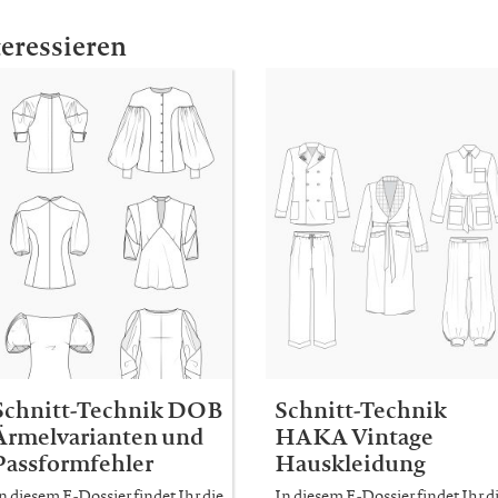
teressieren
Schnitt-Technik DOB
Schnitt-Technik
Ärmelvarianten und
HAKA Vintage
Passformfehler
Hauskleidung
n diesem E-Dossier findet Ihr die
In diesem E-Dossier findet Ihr d