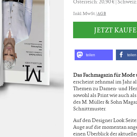
Österreich: 20,90 €
Schweiz
AGB
Inkl. MwSt. |
JETZT KAUF
teilen
teilen
Das Fachmagazin für Mode 
erscheint zehnmal im Jahr a
Themen zu Damen- und Herr
sowohl als Print wie auch al
des M. Müller & Sohn Magazi
Schnittmuster.
Auf den Designer Look Seite
Auge auf die momentan ang
einen Überblick der aktuell