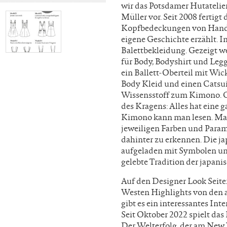
wir das Potsdamer Hutatelie
Müller vor. Seit 2008 fertig
Kopfbedeckungen von Hand, j
eigene Geschichte erzählt. I
Balettbekleidung. Gezeigt 
für Body, Bodyshirt und Le
ein Ballett-Oberteil mit Wick
Body Kleid und einen Catsuit
Wissensstoff zum Kimono. Ob
des Kragens: Alles hat eine
Kimono kann man lesen. Man
jeweiligen Farben und Param
dahinter zu erkennen. Die ja
aufgeladen mit Symbolen und 
gelebte Tradition der japani
Auf den Designer Look Seite
Westen Highlights von den 
gibt es ein interessantes In
Seit Oktober 2022 spielt da
Der Welterfolg, der am New 