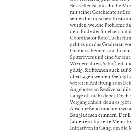
Bestseller ist, mischt die M
mit seiner Geschichte auf, s
seinen historischen Kostüme
wurden, welche Probleme da
dem Ende der Spielzeit mit 
Coordinator Reto Tuchschmid
geht es um das Gradieren vo
Gradierschemen sind für ei
Spitzrevers und eine für ein
Wienernähten, Schoßteil un
gültig. Sie können auch auf
übertragen werden. Gefolgt 
weiteren Anleitung zum Reiß
Angebotes an Reißverschlüsse
Länge oft nicht dabei. Doch 
Vergangenheit, denn es gibt 
Abschließend möchten wir an
Bangladesch erinnern. Der Ei
Jahren erschütterte Mensche
Initiativen in Gang, um die 