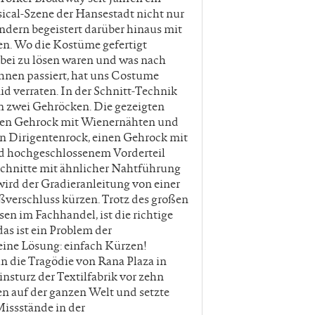
usical-Szene der Hansestadt nicht nur
ondern begeistert darüber hinaus mit
n. Wo die Kostüme gefertigt
bei zu lösen waren und was nach
ihnen passiert, hat uns Costume
 verraten. In der Schnitt-Technik
n zwei Gehröcken. Die gezeigten
nen Gehrock mit Wienernähten und
en Dirigentenrock, einen Gehrock mit
d hochgeschlossenem Vorderteil
 Schnitte mit ähnlicher Nahtführung
wird der Gradieranleitung von einer
verschluss kürzen. Trotz des großen
n im Fachhandel, ist die richtige
das ist ein Problem der
eine Lösung: einfach Kürzen!
 die Tragödie von Rana Plaza in
nsturz der Textilfabrik vor zehn
n auf der ganzen Welt und setzte
Missstände in der