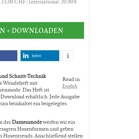
: 23,00 CHF
International: 20,90 €
EN + DOWNLOADEN
teilen
und Schnitt-Technik
Read in:
ls Wendeheft mit
English
enmode. Das Heft ist
s Download erhältlich. Jede Ausgabe
ns beinhaltet ein beigelegtes
n der
Damenmode
werfen wir ein
esagten Hosenformen und geben
en Hosentrends. Anschließend stellen