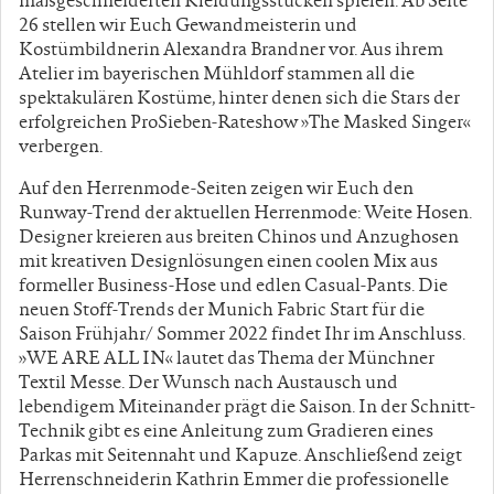
maßgeschneiderten Kleidungsstücken spielen. Ab Seite
26 stellen wir Euch Gewandmeisterin und
Kostümbildnerin Alexandra Brandner vor. Aus ihrem
Atelier im bayerischen Mühldorf stammen all die
spektakulären Kostüme, hinter denen sich die Stars der
erfolgreichen ProSieben-Rateshow »The Masked Singer«
verbergen.
Auf den Herrenmode-Seiten zeigen wir Euch den
Runway-Trend der aktuellen Herrenmode: Weite Hosen.
Designer kreieren aus breiten Chinos und Anzughosen
mit kreativen Designlösungen einen coolen Mix aus
formeller Business-Hose und edlen Casual-Pants. Die
neuen Stoff-Trends der Munich Fabric Start für die
Saison Frühjahr/ Sommer 2022 findet Ihr im Anschluss.
»WE ARE ALL IN« lautet das Thema der Münchner
Textil Messe. Der Wunsch nach Austausch und
lebendigem Miteinander prägt die Saison. In der Schnitt-
Technik gibt es eine Anleitung zum Gradieren eines
Parkas mit Seitennaht und Kapuze. Anschließend zeigt
Herrenschneiderin Kathrin Emmer die professionelle