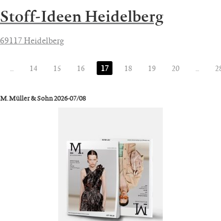
Stoff-Ideen Heidelberg
69117 Heidelberg
…
14
15
16
17
18
19
20
…
2
M. Müller & Sohn 2026-07/08