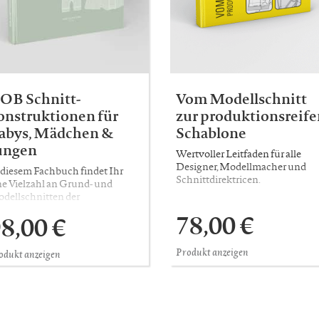
OB Schnitt-
Vom Modellschnitt
onstruktionen für
zur produktionsreife
abys, Mädchen &
Schablone
ungen
Wertvoller Leitfaden für alle
Designer, Modellmacher und
 diesem Fachbuch findet Ihr
Schnittdirektricen.
ne Vielzahl an Grund- und
dellschnitten der
nderoberbekleidung nach dem
78,00 €
8,00 €
hnittsystem M. Müller & Sohn.
Produkt anzeigen
odukt anzeigen