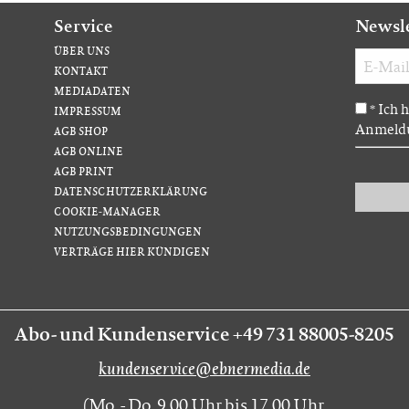
Service
Newsl
ÜBER UNS
KONTAKT
MEDIADATEN
Ich 
*
IMPRESSUM
Anmeldu
AGB SHOP
AGB ONLINE
AGB PRINT
DATENSCHUTZERKLÄRUNG
COOKIE-MANAGER
NUTZUNGSBEDINGUNGEN
VERTRÄGE HIER KÜNDIGEN
Abo- und Kundenservice +49 731 88005-8205
kundenservice@ebnermedia.de
(Mo. - Do. 9.00 Uhr bis 17.00 Uhr,