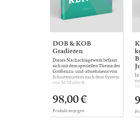
DOB & KOB
K
Gradieren
k
B
Dieses Nachschlagewerk befasst
J
sich mit dem speziellen Thema des
Größenzu- und -abnehmens von
In
Schnittmustern nach dem System
ei
von M. Müller & …
Mo
Ki
98,00 €
9
Sc
Produkt anzeigen
Pr